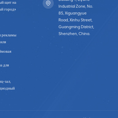
ый щит на
Industrial Zone, No.
ый город»
85, Xiguangyue
Road, Xinhu Street,
Guangming District,
Shenzhen, China.
я рекламы
биля
ймовая
а для
ц-зал,
одиодный