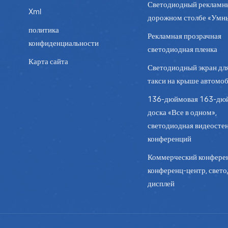
Светодиодный рекламн
Xml
дорожном столбе «Умн
политика
Рекламная прозрачная
конфиденциальности
светодиодная пленка
Карта сайта
Светодиодный экран дл
такси на крыше автомо
136-дюймовая 163-дю
доска «Все в одном»,
светодиодная видеостен
конференций
Коммерческий конферен
конференц-центр, свет
дисплей