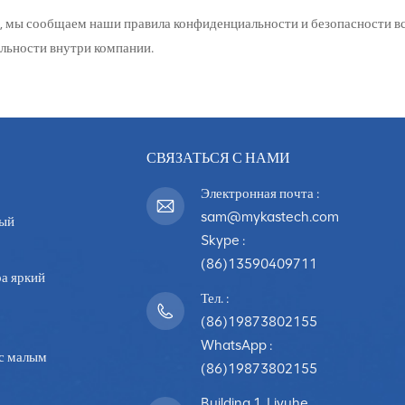
, мы сообщаем наши правила конфиденциальности и безопасности 
льности внутри компании.
СВЯЗАТЬСЯ С НАМИ
Электронная почта :
sam@mykastech.com
ный
Skype :
(86)13590409711
а яркий
Тел. :
(86)19873802155
WhatsApp :
с малым
(86)19873802155
Building 1, Liyuhe