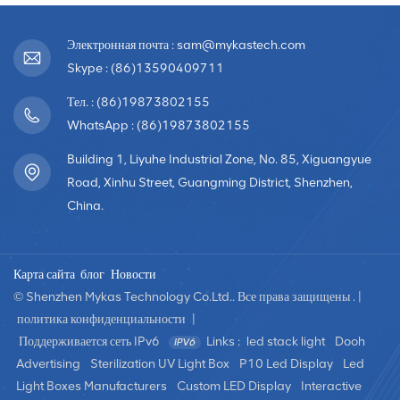
Электронная почта : sam@mykastech.com
Skype : (86)13590409711
Тел. : (86)19873802155
WhatsApp : (86)19873802155
Building 1, Liyuhe Industrial Zone, No. 85, Xiguangyue
Road, Xinhu Street, Guangming District, Shenzhen,
China.
Карта сайта
блог
Новости
© Shenzhen Mykas Technology Co.Ltd.. Все права защищены . |
политика конфиденциальности
|
Поддерживается сеть IPv6
Links :
led stack light
Dooh
Advertising
Sterilization UV Light Box
P10 Led Display
Led
Light Boxes Manufacturers
Custom LED Display
Interactive