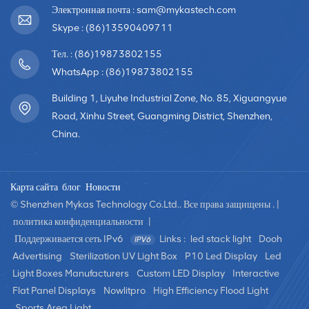
Электронная почта : sam@mykastech.com
Skype : (86)13590409711
Тел. : (86)19873802155
WhatsApp : (86)19873802155
Building 1, Liyuhe Industrial Zone, No. 85, Xiguangyue
Road, Xinhu Street, Guangming District, Shenzhen,
China.
Карта сайта
блог
Новости
© Shenzhen Mykas Technology Co.Ltd.. Все права защищены . |
политика конфиденциальности
|
Поддерживается сеть IPv6
Links :
led stack light
Dooh
Advertising
Sterilization UV Light Box
P10 Led Display
Led
Light Boxes Manufacturers
Custom LED Display
Interactive
Flat Panel Displays
Nowlitpro
High Efficiency Flood Light
Sports Area Light