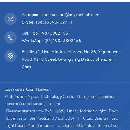
Электронная почта : sam@mykastech.com
Skype : (86)13590409711
Тел. : (86)19873802155
WhatsApp : (86)19873802155
Building 1, Liyuhe Industrial Zone, No. 85, Xiguangyue
Road, Xinhu Street, Guangming District, Shenzhen,
China.
Карта сайта
блог
Новости
© Shenzhen Mykas Technology Co.Ltd.. Все права защищены . |
политика конфиденциальности
|
Поддерживается сеть IPv6
Links :
led stack light
Dooh
Advertising
Sterilization UV Light Box
P10 Led Display
Led
Light Boxes Manufacturers
Custom LED Display
Interactive