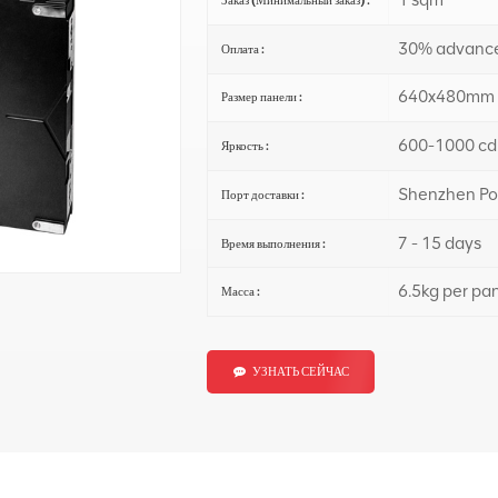
1 sqm
Заказ (Минимальный заказ) :
30% advance
Оплата :
640x480mm 
Размер панели :
600-1000 cd
Яркость :
Shenzhen Po
Порт доставки :
7 - 15 days
Время выполнения :
6.5kg per pa
Масса :
УЗНАТЬ СЕЙЧАС