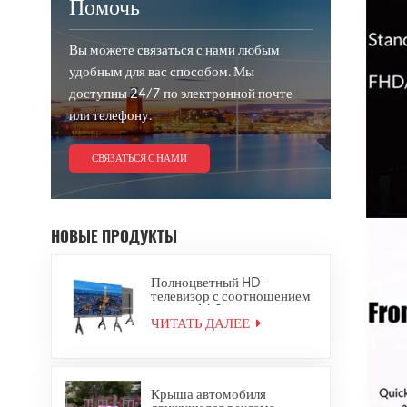
Помочь
Вы можете связаться с нами любым
удобным для вас способом. Мы
доступны 24/7 по электронной почте
или телефону.
СВЯЗАТЬСЯ С НАМИ
НОВЫЕ ПРОДУКТЫ
Полноцветный HD-
телевизор с соотношением
сторон 16:9 «Все в одном»
со светодиодным дисплеем
ЧИТАТЬ ДАЛЕЕ
4K
Крыша автомобиля