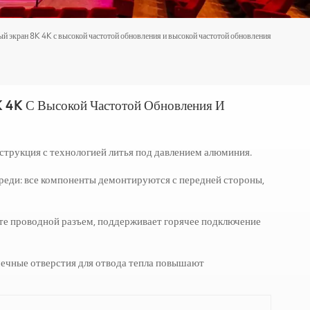
й экран 8K 4K с высокой частотой обновления и высокой частотой обновления
 4K С Высокой Частотой Обновления И
нструкция с технологией литья под давлением алюминия.
реди: все компоненты демонтируются с передней стороны,
йте проводной разъем, поддерживает горячее подключение
чечные отверстия для отвода тепла повышают