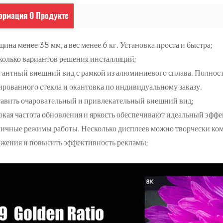
ормация О Продукте
ина менее 35 мм, а вес менее 6 кг. Установка проста и быстра;
колько вариантов решения инсталляций;
гантный внешний вид с рамкой из алюминиевого сплава. Полность
рованного стекла и окантовка по индивидуальному заказу.
тавить очаровательный и привлекательный внешний вид;
кая частота обновления и яркость обеспечивают идеальный эффе
личные режимы работы. Несколько дисплеев можно творчески ко
ажения и повысить эффективность рекламы;