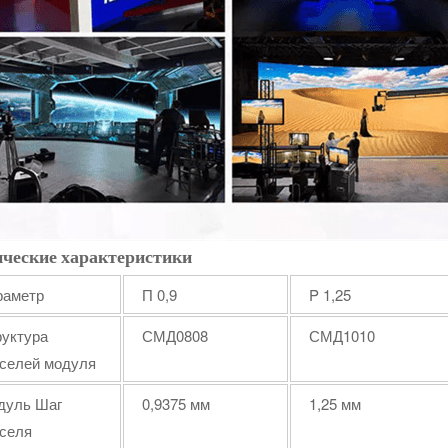
ические характеристики
раметр
П 0,9
P
1,25
руктура
СМД0808
СМД1010
кселей модуля
дуль Шаг
0,9375 мм
1,25 мм
кселя