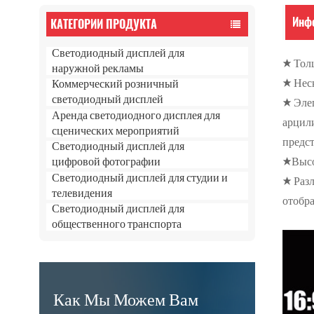
Инф
КАТЕГОРИИ ПРОДУКТА
Светодиодный дисплей для
★ Толщ
наружной рекламы
★ Нес
Коммерческий розничный
светодиодный дисплей
★ Эле
Аренда светодиодного дисплея для
арцили
сценических мероприятий
предс
Светодиодный дисплей для
★Высо
цифровой фотографии
Светодиодный дисплей для студии и
★ Раз
телевидения
отобр
Светодиодный дисплей для
общественного транспорта
Как Мы Можем Вам