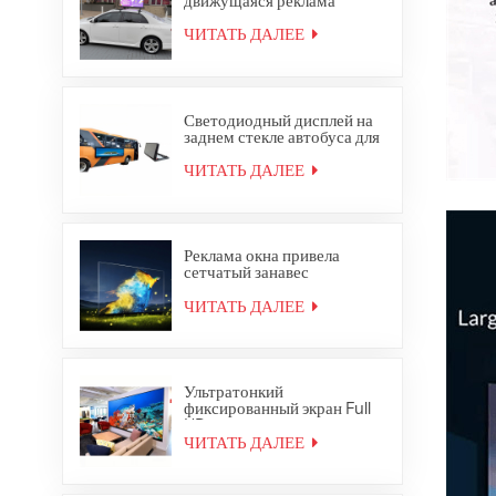
движущаяся реклама
водонепроницаемый
открытый полноцветный
ЧИТАТЬ ДАЛЕЕ
верхний светодиодный
дисплей такси
Светодиодный дисплей на
заднем стекле автобуса для
наружной полноцветной
рекламы
ЧИТАТЬ ДАЛЕЕ
Реклама окна привела
сетчатый занавес
стеклянный прозрачный
светодиодный дисплей
ЧИТАТЬ ДАЛЕЕ
Ультратонкий
фиксированный экран Full
HD для внутренней
светодиодной
ЧИТАТЬ ДАЛЕЕ
видеостеновой панели