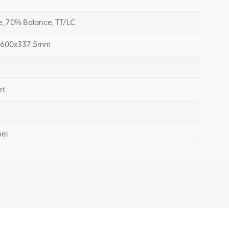
, 70% Balance, TT/LC
600x337.5mm
rt
nel