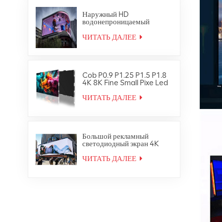
Наружный HD
водонепроницаемый
светодиодный
видеостенный цифровой
ЧИТАТЬ ДАЛЕЕ
экран для вывесок
Cob P0.9 P1.25 P1.5 P1.8
4K 8K Fine Small Pixe Led
TV Video Wall
ЧИТАТЬ ДАЛЕЕ
Большой рекламный
светодиодный экран 4K
Ultra HD для наружного
использования
ЧИТАТЬ ДАЛЕЕ