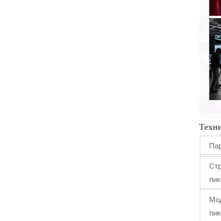
Техн
Па
Ст
пи
Мо
пи