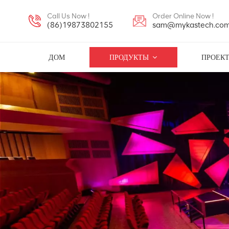
Call Us Now !
Order Online Now !
(86)19873802155
sam@mykastech.co
ДОМ
ПРОДУКТЫ
ПРОЕК