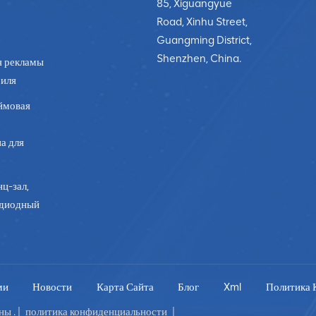
85, Xiguangyue
Road, Xinhu Street,
Guangming District,
Shenzhen, China.
я рекламы
биля
ймовая
а для
ц-зал,
одиодный
ми
Новости
Карта Сайта
Блог
Xml
Политика 
ы . |
политика конфиденциальности
|