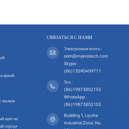
СВЯЗАТЬСЯ С НАМИ
Электронная почта :
sam@mykastech.com
ный
Skype :
(86)13590409711
а яркий
Тел. :
(86)19873802155
WhatsApp :
с малым
(86)19873802155
Building 1, Liyuhe
ый щит на
Industrial Zone, No.
ый город»