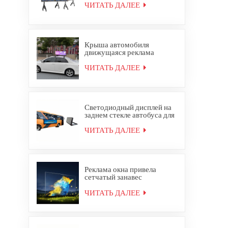
со светодиодным дисплеем
ЧИТАТЬ ДАЛЕЕ
4K
Крыша автомобиля
движущаяся реклама
водонепроницаемый
открытый полноцветный
ЧИТАТЬ ДАЛЕЕ
верхний светодиодный
дисплей такси
Светодиодный дисплей на
заднем стекле автобуса для
наружной полноцветной
рекламы
ЧИТАТЬ ДАЛЕЕ
Реклама окна привела
сетчатый занавес
стеклянный прозрачный
светодиодный дисплей
ЧИТАТЬ ДАЛЕЕ