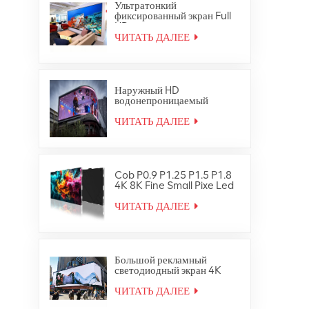
Ультратонкий
фиксированный экран Full
HD для внутренней
светодиодной
ЧИТАТЬ ДАЛЕЕ
видеостеновой панели
Наружный HD
водонепроницаемый
светодиодный
видеостенный цифровой
ЧИТАТЬ ДАЛЕЕ
экран для вывесок
Cob P0.9 P1.25 P1.5 P1.8
4K 8K Fine Small Pixe Led
TV Video Wall
ЧИТАТЬ ДАЛЕЕ
Большой рекламный
светодиодный экран 4K
Ultra HD для наружного
использования
ЧИТАТЬ ДАЛЕЕ