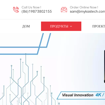
Call Us Now !
Order Online Now !
(86)19873802155
sam@mykastech.co
ДОМ
ПРОДУКТЫ
ПРОЕК