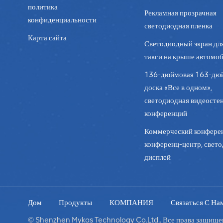
политика
Рекламная прозрачная
конфиденциальности
светодиодная пленка
Карта сайта
Светодиодный экран дл
такси на крыше автомо
136-дюймовая 163-дю
доска «Все в одном»,
светодиодная видеостен
конференций
Коммерческий конферен
конференц-центр, свет
дисплей
Дом
Продукты
КОМПАНИЯ
Связаться С На
© Shenzhen Mykas Technology Co.Ltd.. Все права защищен