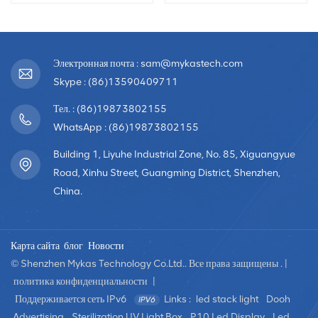
аренда, светодиодная
прокатные мероприятия,
видеостена
организованный
светодиодный экран
Электронная почта : sam@mykastech.com
Skype : (86)13590409711
Тел. : (86)19873802155
WhatsApp : (86)19873802155
Building 1, Liyuhe Industrial Zone, No. 85, Xiguangyue
Road, Xinhu Street, Guangming District, Shenzhen,
China.
Карта сайта
блог
Новости
© Shenzhen Mykas Technology Co.Ltd.. Все права защищены . |
политика конфиденциальности
|
Поддерживается сеть IPv6
Links :
led stack light
Dooh
Advertising
Sterilization UV Light Box
P10 Led Display
Led