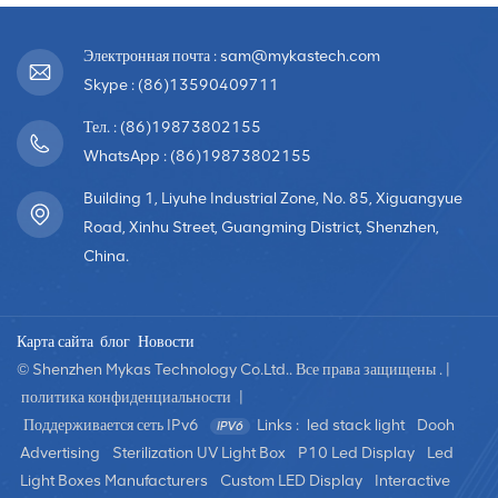
Электронная почта : sam@mykastech.com
Skype : (86)13590409711
Тел. : (86)19873802155
WhatsApp : (86)19873802155
Building 1, Liyuhe Industrial Zone, No. 85, Xiguangyue
Road, Xinhu Street, Guangming District, Shenzhen,
China.
Карта сайта
блог
Новости
© Shenzhen Mykas Technology Co.Ltd.. Все права защищены . |
политика конфиденциальности
|
Поддерживается сеть IPv6
Links :
led stack light
Dooh
Advertising
Sterilization UV Light Box
P10 Led Display
Led
Light Boxes Manufacturers
Custom LED Display
Interactive