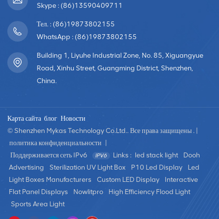
устойчивостью к атмосферным воздействиям и способны
Skype : (86)13590409711
выдерживать суровые погодные условия, такие как ветер,
Тел. : (86)19873802155
дождь и воздействие солнца. 2. Принцип работы уличных
светодиодных экрановПринцип работы уличных
WhatsApp : (86)19873802155
светодиодных экранов относительно прост. Они состоят из
Building 1, Liyuhe Industrial Zone, No. 85, Xiguangyue
тысяч светодиодных источников света, расположенных в
Road, Xinhu Street, Guangming District, Shenzhen,
виде матрицы. Когда электрический ток проходит через эти
China.
светодиодные компоненты, они излучают свет. Цвета и
яркости экрана можно добиться, регулируя интенсивность
электрического тока. Обычно комбинация трех основных
Карта сайта
блог
Новости
цветов — RGB (красный, зеленый, синий) — позволяет
создать широкий спектр цветовых эффектов для
© Shenzhen Mykas Technology Co.Ltd.. Все права защищены . |
удовлетворения различных потребностей в рекламе и
политика конфиденциальности
|
отображении. Наружные светодиодные экраны обычно
Поддерживается сеть IPv6
Links :
led stack light
Dooh
оснащены рядом систем управления, которые позволяют
Advertising
Sterilization UV Light Box
P10 Led Display
Led
пользователям осуществлять дистанционное управление,
Light Boxes Manufacturers
Custom LED Display
Interactive
обновление контента и отображение в реальном времени.
Flat Panel Displays
Nowlitpro
High Efficiency Flood Light
Например, во время спортивных мероприятий на экране
Sports Area Light
могут отображаться результаты в реальном времени,