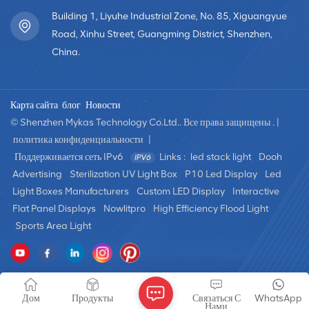
вещей (IoT) производит революцию в индустрии
Building 1, Liyuhe Industrial Zone, No. 85, Xiguangyue
светодиодных экранов. Функции на базе искусственного
Road, Xinhu Street, Guangming District, Shenzhen,
интеллекта, такие как распознавание лиц, управление
жестами и персонализация контента, улучшают
China.
взаимодействие с пользователем и повышают
вовлеченность. Между тем, подключение к Интернету вещей
обеспечивает удаленный мониторинг, управление и анализ
Карта сайта
блог
Новости
данных в реальном времени, позволяя предприятиям
© Shenzhen Mykas Technology Co.Ltd.. Все права защищены . |
оптимизировать производительность и максимизировать
политика конфиденциальности
|
рентабельность инвестиций. 3 Появление Прозрачные
Поддерживается сеть IPv6
Links :
led stack light
Dooh
светодиодные дисплеи: Прозрачные светодиодные экраны
Advertising
Sterilization UV Light Box
P10 Led Display
Led
набирают популярность как новое решение для создания
Light Boxes Manufacturers
Custom LED Display
Interactive
захватывающей и интерактивной среды. Эти дисплеи
Flat Panel Displays
Nowlitpro
High Efficiency Flood Light
позволяют зрителям видеть сквозь экран, сохраняя при этом
Sports Area Light
динамический контент, что делает их идеальными для
витрин розничных магазинов, музеев и выставочных
площадей. Благодаря достижениям в области прозрачности и
яркости прозрачные светодиодные дисплеи могут стать
Дом
Продукты
Связаться С
WhatsApp
заметным элементом в сфере визуальных технологий. 4
Нами