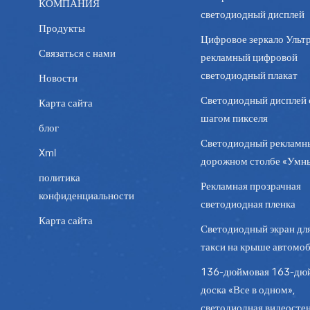
соответствии со своими уникальными требованиями. В 
КОМПАНИЯ
светодиодный дисплей
будущего технологий залов заседаний для компаний из
Продукты
универсальные варианты отображения контента и предо
Цифровое зеркало Ультр
стена Mykas для зала заседаний. Поскольку корпоратив
Связаться с нами
рекламный цифровой
оставаться важнейшим элементом в создании более прив
светодиодный плакат
Новости
что приведет к более эффективному принятию решений
Светодиодный дисплей 
Карта сайта
шагом пикселя
блог
Светодиодный рекламн
Xml
дорожном столбе «Умн
политика
Рекламная прозрачная
конфиденциальности
светодиодная пленка
Карта сайта
Светодиодный экран дл
такси на крыше автомо
136-дюймовая 163-дю
доска «Все в одном»,
светодиодная видеостен