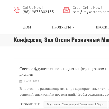
Call Us Now !
Order Online Now !
(86)19873802155
sam@mykastech.co
ДОМ
ПРОДУКТЫ
ПРОЕК
Конференц-Зал Отеля Розничный Ма
Светлое будущее технологий для конференц-залов: к
дисплеи
Jan 12, 2024
В постоянно развивающемся мире корпоративных технол
решений, дискуссий и презентаций. Чтобы сохранить с
постоянно ищут инновационные решения, которые улуч
ГОРЯЧИЕ ТЕГИ :
Внутренний Светодиодный Видеостенный Экран
Светодиодные дисплеи стал переломным моментом, пре