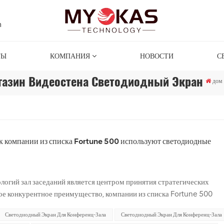
m
ТЫ
КОМПАНИЯ
НОВОСТИ
С
газин Видеостена Светодиодный Экран
дом
ак компании из списка Fortune 500 используют светодиодные
огий зал заседаний является центром принятия стратегических
вое конкурентное преимущество, компании из списка Fortune 500
шают общение и взаимодействие в этих ключевых сферах. Интеграц
Светодиодный Экран Для Конференц-Зала
Светодиодный Экран Для Конференц-Зала
дложив яркое и динамичное будущее технологиям для залов