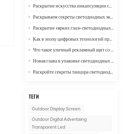
Раскрытие искусства инкапсуляции светодиодных дисплеев: комплексный анализ шести распространенных методов и перспектив на будущее
Раскрываем секреты светодиодных экранов: как они меняют нашу жизнь и мир?
Раскрытие «ярких глаз» светодиодных дисплеев: комплексный анализ разрешения
Как в эпоху цифровых технологий правильно выбрать светодиодные дисплеи?
ы,
и
Что такое уличный рекламный щит со светодиодным экраном?
Новая глава в упаковке светодиодных дисплеев: в чем разница между технологиями SMD и COB?
Раскройте секреты танцора светодиодного экрана
ТЕГИ
Outdoor Display Screen
Outdoor Digital Advertising
Transparent Led
в