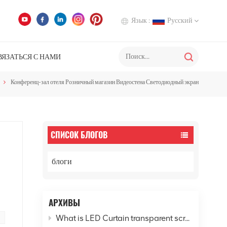
Язык :
Русский
ВЯЗАТЬСЯ С НАМИ
English
Конференц-зал отеля Розничный магазин Видеостена Светодиодный экран
Deutsch
Italiano
Русский
СПИСОК БЛОГОВ
Español
блоги
АРХИВЫ
ия
What is LED Curtain transparent screen? - Explore the new horizon of digital cities