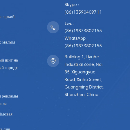
заключение, Светодиодные дисплеи находятся в авангарде светлого
Skype :
 списка Fortune 500. Они улучшают общение, предлагают
(86)13590409711
ставляют экономически эффективные решения, такие как светодиод
а яркий
ная среда продолжает развиваться, светодиодные дисплеи будут
Тел. :
лекательного, информативного и динамичного опыта в зале заседан
(86)19873802155
 и бизнес-результатам.
WhatsApp :
с малым
(86)19873802155
Building 1, Liyuhe
ый щит на
Industrial Zone, No.
ый город»
85, Xiguangyue
Road, Xinhu Street,
Guangming District,
Shenzhen, China.
я рекламы
биля
ймовая
а для