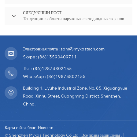
СЛЕДУЮЩИЙ ПОСТ
Тенденции в области наружных светодиодных экранов
Электронная почта : sam@mykastech.com
Skype : (86)13590409711
Тел. : (86)19873802155
WhatsApp : (86)19873802155
Building 1, Liyuhe Industrial Zone, No. 85, Xiguangyue
Road, Xinhu Street, Guangming District, Shenzhen,
China.
Карта сайта
блог
Новости
© Shenzhen Mykas Technology Co.Ltd.. Все права защищены . |