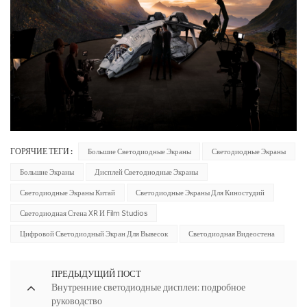
ГОРЯЧИЕ ТЕГИ :
Большие Светодиодные Экраны
Светодиодные Экраны
Большие Экраны
Дисплей Светодиодные Экраны
Светодиодные Экраны Китай
Светодиодные Экраны Для Киностудий
Светодиодная Стена XR И Film Studios
Цифровой Светодиодный Экран Для Вывесок
Светодиодная Видеостена
ПРЕДЫДУЩИЙ ПОСТ
Внутренние светодиодные дисплеи: подробное
руководство